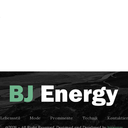
Lebensstil
Mode
Prominente
Technik
Kontaktier
@2026 - All Right Reserved. Designed and Developed by
bjenergy